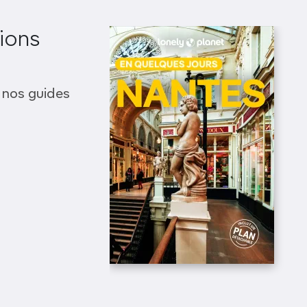
ions
 nos guides