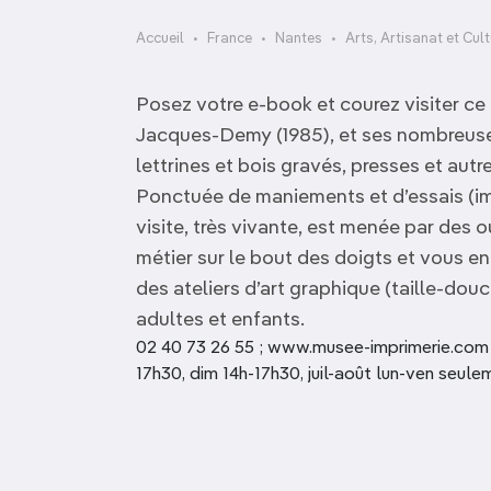
OCÉANIE
Camargue
Accueil
France
Nantes
Arts, Artisanat et Cul
ANTARCTIQUE
Posez votre e-book et courez visiter c
TOP VILLES
Jacques-Demy (1985), et ses nombreuses
lettrines et bois gravés, presses et au
Ponctuée de maniements et d’essais (im
visite, très vivante, est menée par des 
métier sur le bout des doigts et vous e
des ateliers d’art graphique (taille-douc
adultes et enfants.
02 40 73 26 55 ; www.musee-imprimerie.com ; 
17h30, dim 14h-17h30, juil-août lun-ven seulem