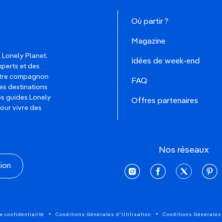
Où partir ?
Magazine
 Lonely Planet.
Idées de week-end
xperts et des
votre compagnon
FAQ
es destinations
les guides Lonely
Offres partenaires
pour vivre des
Nos réseaux
tion
instagram
facebook
twitter
pinte
e confidentialité
Conditions Générales d'Utilisation
Conditions Générales