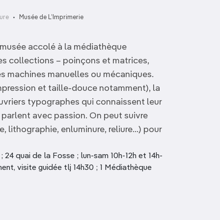
ture
Musée de L’Imprimerie
e musée accolé à la médiathèque
 collections – poinçons et matrices,
tres machines manuelles ou mécaniques.
pression et taille-douce notamment), la
ouvriers typographes qui connaissent leur
n parlent avec passion. On peut suivre
e, lithographie, enluminure, reliure…) pour
24 quai de la Fosse ; lun-sam 10h-12h et 14h-
ent, visite guidée tlj 14h30 ; 1 Médiathèque