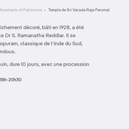
Monuments et Patrimoine
Temple de Sri Varada Raja Perumal
ichement décoré, bâti en 1928, a été
le Dr S. Ramanatha Reddiar. Il se
gopuram, classique de l’Inde du Sud,
indous.
uin, dure 10 jours, avec une procession
t 18h-20h30
Église de la Sainte-
Kyauk Daw Kyi
Trinité