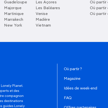
Guadeloupe
Les Açores
Où partir 
Majorque
Les Baléares
Où partir
Martinique
Venise
Où partir
Marrakech
Madère
New York
Vietnam
Où partir ?
Magazine
 Lonely Planet.
Idées de week-end
xperts et des
votre compagnon
FAQ
es destinations
les guides Lonely
Offres partenaires