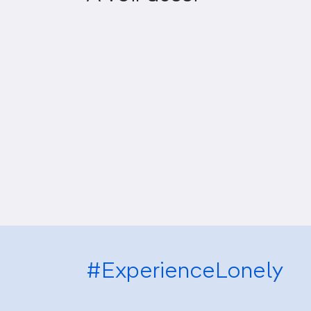
#ExperienceLonely