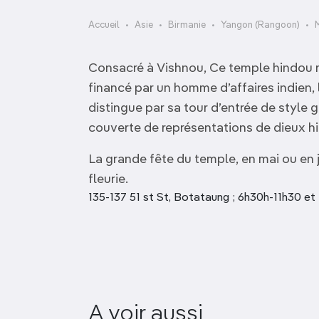
OCÉANIE
Camargue
Accueil
Asie
Birmanie
Yangon (Rangoon)
ANTARCTIQUE
Consacré à Vishnou, Ce temple hindou r
TOP VILLES
financé par un homme d’affaires indien, 
distingue par sa tour d’entrée de style 
couverte de représentations de dieux h
La grande fête du temple, en mai ou en j
fleurie.
135-137 51 st St, Botataung ; 6h30h-11h30 e
Cathédrale Sainte-
A voir aussi
Marie