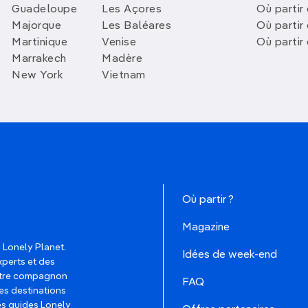
Guadeloupe
Les Açores
Où partir 
Majorque
Les Baléares
Où partir
Martinique
Venise
Où partir
Marrakech
Madère
New York
Vietnam
Où partir ?
Magazine
 Lonely Planet.
Idées de week-end
xperts et des
votre compagnon
FAQ
es destinations
les guides Lonely