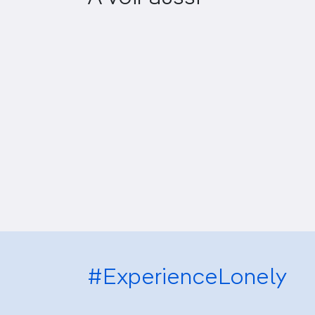
#ExperienceLonely