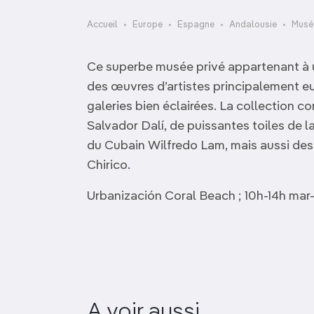
OCÉANIE
Camargue
Accueil
Europe
Espagne
Andalousie
Musé
ANTARCTIQUE
Ce superbe musée privé appartenant à u
TOP VILLES
des œuvres d’artistes principalement e
galeries bien éclairées. La collection 
Salvador Dalí, de puissantes toiles de la
du Cubain Wilfredo Lam, mais aussi des
Chirico.
Urbanización Coral Beach ; 10h-14h ma
Palacio de los
A voir aussi
Olvidados