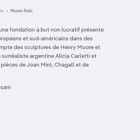
es
Museo Ralli
ne fondation à but non lucratif présente
uropéens et sud-américains dans des
compte des sculptures de Henry Moore et
 surréaliste argentine Alicia Carletti et
 pièces de Joan Miró, Chagall et de
r-sam
Museo Carmen Thyssen
Gibraltar Museum