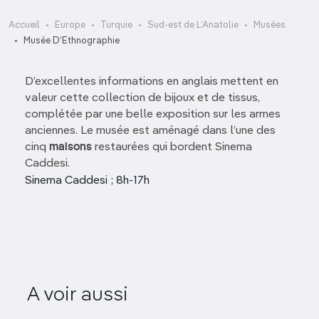
Accueil
Europe
Turquie
Sud-est de L’Anatolie
Musées
Musée D’Ethnographie
D’excellentes informations en anglais mettent en
valeur cette collection de bijoux et de tissus,
complétée par une belle exposition sur les armes
anciennes. Le musée est aménagé dans l’une des
cinq
maisons
restaurées qui bordent Sinema
Caddesi.
Sinema Caddesi ; 8h-17h
Musée de la
Gastronomie Emine
Musée d’E
A voir aussi
Göğüş
Hasan