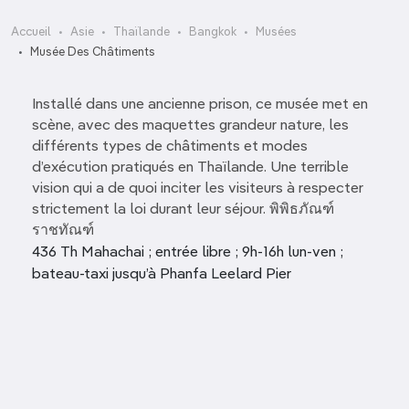
Accueil
Asie
Thaïlande
Bangkok
Musées
Musée Des Châtiments
Installé dans une ancienne prison, ce musée met en
scène, avec des maquettes grandeur nature, les
différents types de châtiments et modes
d’exécution pratiqués en Thaïlande. Une terrible
vision qui a de quoi inciter les visiteurs à respecter
strictement la loi durant leur séjour. พิพิธภัณฑ์
ราชทัณฑ์
436 Th Mahachai ; entrée libre ; 9h-16h lun-ven ;
bateau-taxi jusqu’à Phanfa Leelard Pier
Subhashok The Arts