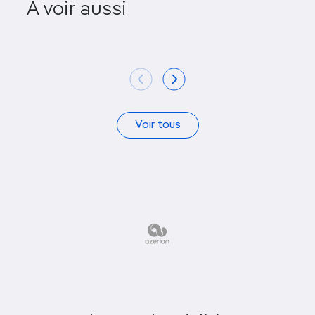
A voir aussi
Centre
Sea Life 
Voir tous