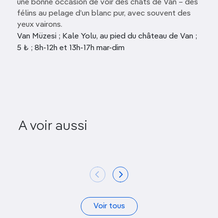
une bonne occasion de voir des chats de Van – des
félins au pelage d’un blanc pur, avec souvent des
yeux vairons.
Van Müzesi ; Kale Yolu, au pied du château de Van ;
5 ₺ ; 8h-12h et 13h-17h mar-dim
Musée des Mosaïques de
A voir aussi
Zeugma
Musée de
Voir tous