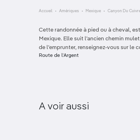
OCÉANIE
Camargue
Accueil
Amériques
Mexique
Canyon Du Cuivr
ANTARCTIQUE
Cette randonnée à pied ou à cheval, est
TOP VILLES
Mexique. Elle suit l’ancien chemin mulet
de l’emprunter, renseignez-vous sur le 
Route de l’Argent
Église de la mission
A voir aussi
Satevó