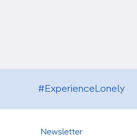
#ExperienceLonely
Newsletter