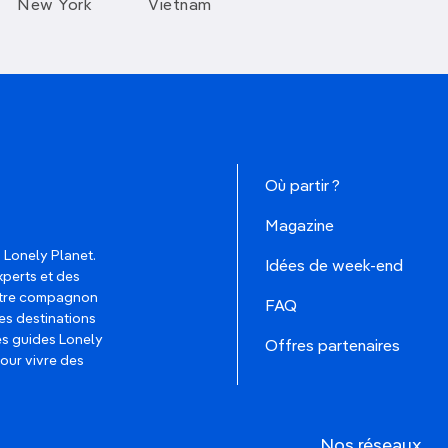
New York
Vietnam
Où partir ?
Magazine
 Lonely Planet.
Idées de week-end
xperts et des
votre compagnon
FAQ
es destinations
les guides Lonely
Offres partenaires
pour vivre des
Nos réseaux