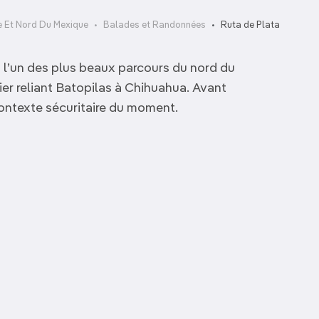
e Et Nord Du Mexique
Balades et Randonnées
Ruta de Plata
 l’un des plus beaux parcours du nord du
ier reliant Batopilas à Chihuahua. Avant
contexte sécuritaire du moment.
El Mirador