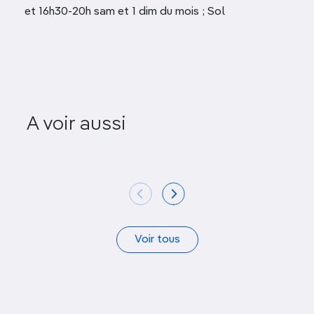
et 16h30-20h sam et 1 dim du mois ; Sol
A voir aussi
Antigua Casa Talavera
El Arco 
Voir tous