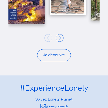
Je découvre
#ExperienceLonely
Suivez Lonely Planet
@lonelyplanetfr