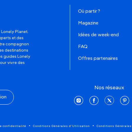
Où partir ?
Magazine
 Lonely Planet.
Idées de week-end
xperts et des
votre compagnon
FAQ
es destinations
les guides Lonely
Offres partenaires
pour vivre des
Nos réseaux
tion
instagram
facebook
twitter
pinte
e confidentialité
Conditions Générales d'Utilisation
Conditions Générales