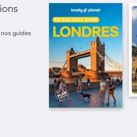
ions
 nos guides