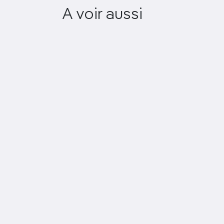
A voir aussi
Hyde Park à Londres