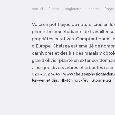
OCÉANIE
Camargue
Accueil
Europe
Angleterre
Londres
Parcs 
ANTARCTIQUE
Voici un petit bijou de nature, créé en 1
TOP VILLES
permettre aux étudiants de travailler su
propriétés curatives. Comptant parmi le
d’Europe, Chelsea est émaillé de nombr
carnivores et des iris des marais y côto
grand olivier planté en extérieur donnan
ainsi que divers arbres et arbustes rares
020-7352 5646 ; www.chelseaphysicgarden.co
lun-ven et dim, 11h-16h nov-fév ; Sloane Sq