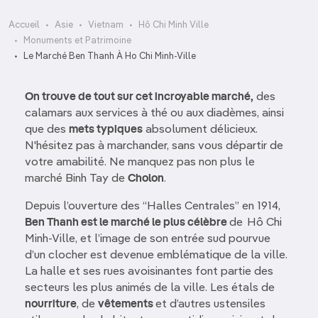
Accueil
Asie
Vietnam
Hô Chi Minh Ville
Monuments et Patrimoine
Le Marché Ben Thanh À Ho Chi Minh-Ville
On trouve de tout sur cet incroyable marché,
des
calamars aux services à thé ou aux diadèmes, ainsi
que des
mets typiques
absolument délicieux.
N'hésitez pas à marchander, sans vous départir de
votre amabilité. Ne manquez pas non plus le
marché Binh Tay de
Cholon
.
Depuis l’ouverture des “Halles Centrales” en 1914,
Ben Thanh est le marché le plus célèbre
de
Hô Chi
Minh-Ville, et l’image de son entrée sud pourvue
d’un clocher est devenue emblématique de la ville.
La halle et ses rues avoisinantes font partie des
secteurs les plus animés de la ville. Les étals de
nourriture
, de
vêtements
et d’autres ustensiles