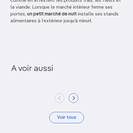
comme en attestent les produits frais, les fleurs et
la viande. Lorsque le marché intérieur ferme ses
portes,
un petit marché de nuit
installe ses stands
alimentaires à l’extérieur jusqu’à minuit.
Pagode de l’Empereur de
A voir aussi
Jade
Mosquée 
Voir tous