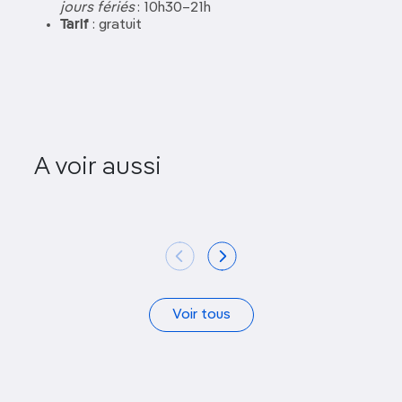
jours fériés
: 10h30–21h
Tarif
: gratuit
A voir aussi
Puppet House
Moku
Voir tous