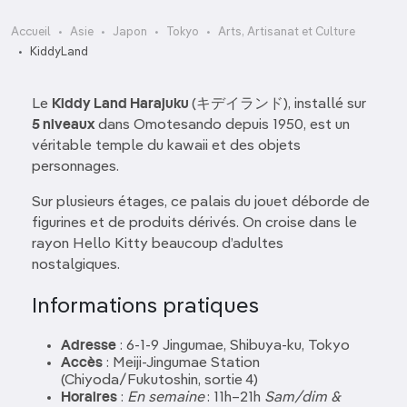
Accueil
Asie
Japon
Tokyo
Arts, Artisanat et Culture
KiddyLand
Le
Kiddy Land Harajuku
(キデイランド), installé sur
5 niveaux
dans Omotesando depuis 1950, est un
véritable temple du kawaii et des objets
personnages.
Sur plusieurs étages, ce palais du jouet déborde de
figurines et de produits dérivés. On croise dans le
rayon Hello Kitty beaucoup d’adultes
nostalgiques.
Informations pratiques
Adresse
: 6‑1‑9 Jingumae, Shibuya‑ku, Tokyo
Accès
: Meiji‑Jingumae Station
(Chiyoda/Fukutoshin, sortie 4)
Horaires
:
En semaine
: 11h–21h
Sam/dim &