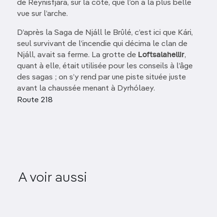
de Reynisfjara, sur la côte, que l’on a la plus belle
vue sur l’arche.
D’après la Saga de Njáll le Brûlé, c’est ici que Kári,
seul survivant de l’incendie qui décima le clan de
Njáll, avait sa ferme. La grotte de
Loftsalahellir
,
quant à elle, était utilisée pour les conseils à l’âge
des sagas ; on s’y rend par une piste située juste
avant la chaussée menant à Dyrhólaey.
Route 218
A voir aussi
Réserve naturelle de Flói
Gl