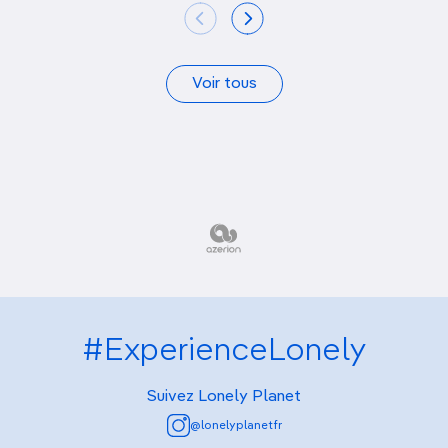
Voir tous
#ExperienceLonely
Suivez Lonely Planet
@lonelyplanetfr