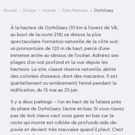
Accueil
Europe
Islande
Sites Naturels
Dyrhólaey
À la hauteur de Dyrhólaey (10 km à l’ouest de Vík,
au bout de la route 218) se dresse la plus
spectaculaire formation naturelle de la côte sud :
un promontoire de 120 m de haut, percé d’une
immense arche au-dessus de l’océan. Admirez ses
plages d’un noir profond et la vue depuis les
hauteurs. Le site, classé réserve naturelle, abrite
des colonies d’oiseaux, dont des macareux. Il est
(partiellement ou entièrement) fermé pendant la
nidification, du 15 mai au 25 juin.
Il y a deux parkings – l’un en haut de la falaise près
du phare de Dyrhólaey, l’autre en bas. Si vous n’avez
pas de 4x4, mieux vaut vous garer en bas car la
route qui monte est criblée de profonds nids-de-
poule et devient très mauvaise quand il pleut. C’est