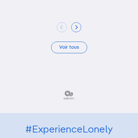
Voir tous
#ExperienceLonely