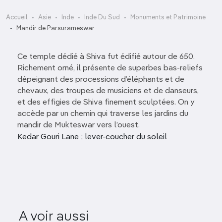
Accueil
Asie
Inde
Inde Du Sud
Monuments et Patrimoine
Mandir de Parsurameswar
Ce temple dédié à Shiva fut édifié autour de 650.
Richement orné, il présente de superbes bas-reliefs
dépeignant des processions d’éléphants et de
chevaux, des troupes de musiciens et de danseurs,
et des effigies de Shiva finement sculptées. On y
accède par un chemin qui traverse les jardins du
mandir de Mukteswar vers l’ouest.
Kedar Gouri Lane ; lever-coucher du soleil
Grottes d’
A voir aussi
Mandir de Mukteswar
de Kha