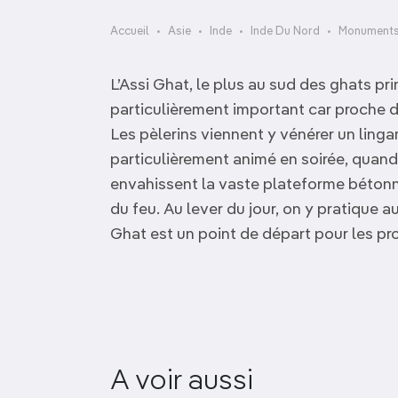
OCÉANIE
Camargue
Accueil
Asie
Inde
Inde Du Nord
Monuments 
ANTARCTIQUE
L’Assi Ghat, le plus au sud des ghats pri
TOP VILLES
particulièrement important car proche d
Les pèlerins viennent y vénérer un ling
particulièrement animé en soirée, quan
envahissent la vaste plateforme bétonn
du feu. Au lever du jour, on y pratique 
Ghat est un point de départ pour les p
A voir aussi
Scindhia Ghat