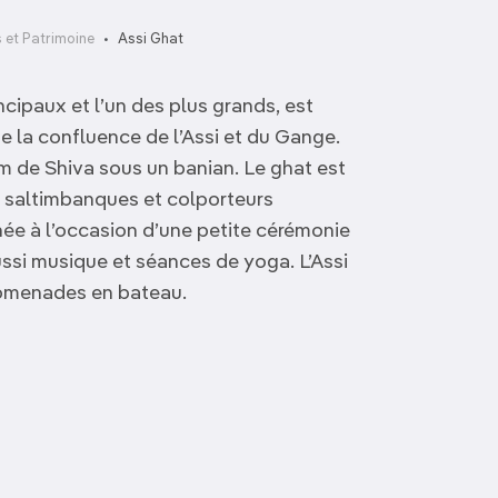
et Patrimoine
Assi Ghat
ncipaux et l’un des plus grands, est
e la confluence de l’Assi et du Gange.
am de Shiva sous un banian. Le ghat est
d saltimbanques et colporteurs
ée à l’occasion d’une petite cérémonie
aussi musique et séances de yoga. L’Assi
romenades en bateau.
Hanumangarhi
Ram Ghat