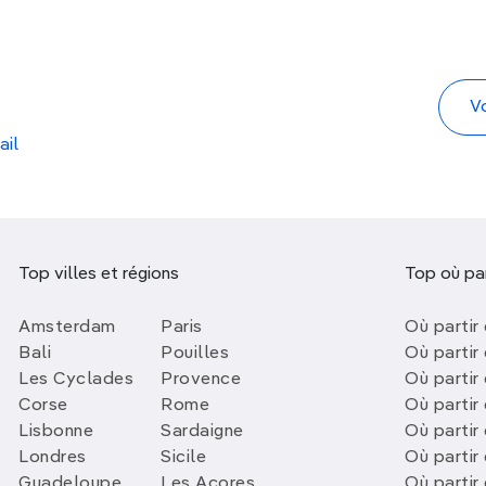
ail
Top villes et régions
Top où par
Amsterdam
Paris
Où partir 
Bali
Pouilles
Où partir 
Les Cyclades
Provence
Où partir
Corse
Rome
Où partir 
Lisbonne
Sardaigne
Où partir
Londres
Sicile
Où partir 
Guadeloupe
Les Açores
Où partir 