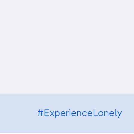
#ExperienceLonely