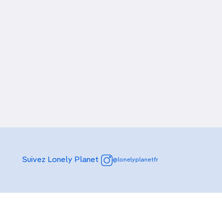
Suivez Lonely Planet
@lonelyplanetfr