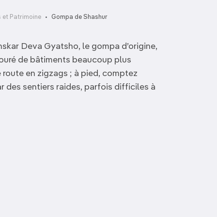
et Patrimoine
Gompa de Shashur
nskar Deva Gyatsho, le gompa d’origine,
touré de bâtiments beaucoup plus
e route en zigzags ; à pied, comptez
des sentiers raides, parfois difficiles à
Temple de Jakhu
Chehni Kothi