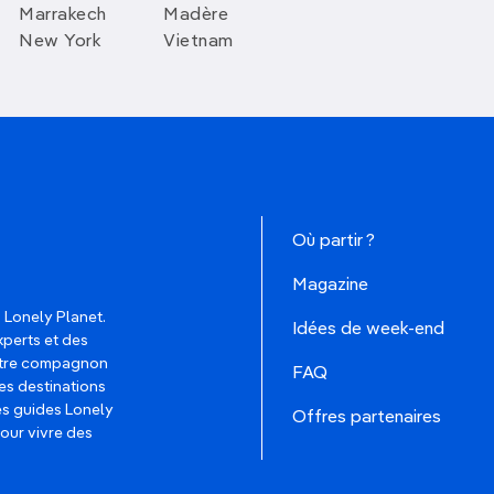
Marrakech
Madère
New York
Vietnam
Où partir ?
Magazine
 Lonely Planet.
Idées de week-end
xperts et des
votre compagnon
FAQ
es destinations
les guides Lonely
Offres partenaires
pour vivre des