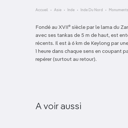
OCÉANIE
Camargue
Accueil
Asie
Inde
Inde Du Nord
Monuments 
ANTARCTIQUE
e
Fondé au XVII
siècle par le lama du Za
TOP VILLES
avec ses tankas de 5 m de haut, est en
récents. Il est à 6 km de Keylong par un
1 heure dans chaque sens en coupant par 
repérer (surtout au retour).
A voir aussi
Viceregal Lodge