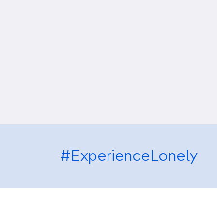
#ExperienceLonely