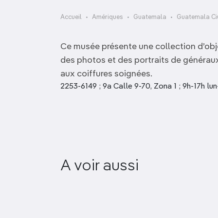
OCÉANIE
Camargue
Accueil
Amériques
Guatemala
Guatemala C
ANTARCTIQUE
Ce musée présente une collection d’obj
TOP VILLES
des photos et des portraits de générau
aux coiffures soignées.
2253-6149 ; 9a Calle 9-70, Zona 1 ; 9h-17h lu
A voir aussi
Museo del Ferrocarril