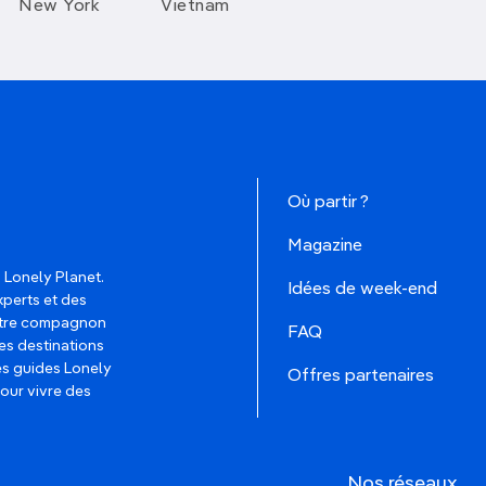
New York
Vietnam
Où partir ?
Magazine
 Lonely Planet.
Idées de week-end
xperts et des
votre compagnon
FAQ
es destinations
les guides Lonely
Offres partenaires
pour vivre des
Nos réseaux