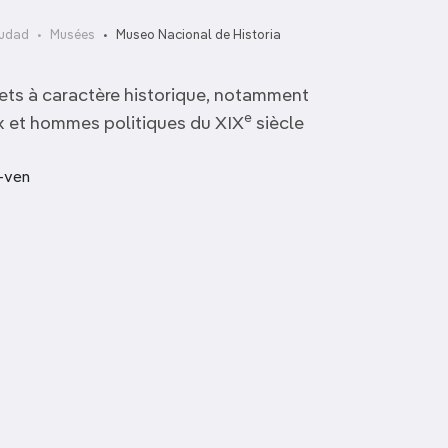
iudad
Musées
Museo Nacional de Historia
ets à caractère historique, notamment
e
x et hommes politiques du XIX
siècle
n-ven
Casa MIMA
Museo Ixchel