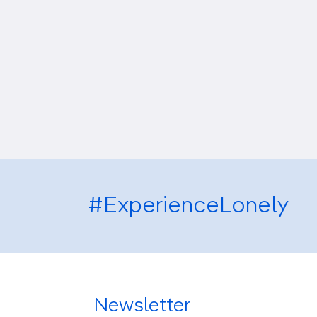
#ExperienceLonely
Newsletter