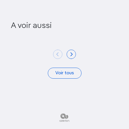
A voir aussi
Pagode Linh Phuoc
Pagode 
Voir tous