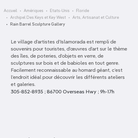
Accueil
Amériques
Etats-Unis
Floride
Archipel Des Keys et Key West
Arts, Artisanat et Culture
Rain Barrel Sculpture Gallery
Le village d’artistes d’Islamorada est rempli de
souvenirs pour touristes, d’œuvres d’art sur le thème
des îles, de poteries, d’objets en verre, de
sculptures sur bois et de babioles en tout genre.
Facilement reconnaissable au homard géant, c’est
l’endroit idéal pour découvrir les différents ateliers
et galeries.
305-852-8935 ; 86700 Overseas Hwy ; 9h-17h
Key West 