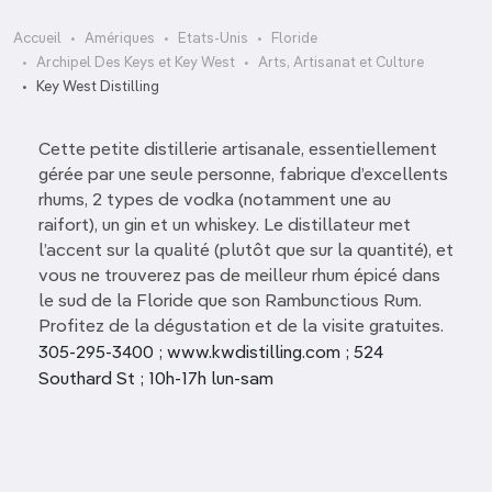
Accueil
Amériques
Etats-Unis
Floride
Archipel Des Keys et Key West
Arts, Artisanat et Culture
Key West Distilling
Cette petite distillerie artisanale, essentiellement
gérée par une seule personne, fabrique d’excellents
rhums, 2 types de vodka (notamment une au
raifort), un gin et un whiskey. Le distillateur met
l’accent sur la qualité (plutôt que sur la quantité), et
vous ne trouverez pas de meilleur rhum épicé dans
le sud de la Floride que son Rambunctious Rum.
Profitez de la dégustation et de la visite gratuites.
305-295-3400 ; www.kwdistilling.com ; 524
Southard St ; 10h-17h lun-sam