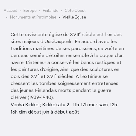
Accueil
Europe
Finlande
Côte Ouest
Monuments et Patrimoine
Vieille Église
e
Cette ravissante église du XVII
siècle est l’un des
sites majeurs d’Uusikaupunki. En accord avec les
traditions maritimes de ses paroissiens, sa voûte en
berceau semée d’étoiles ressemble à la coque d’un
navire. L’intérieur a conservé les bancs rustiques et
les peintures d’origine, ainsi que des sculptures en
e
e
bois des XV
et XVI
siècles. À l’extérieur se
dressent les tombes soigneusement entretenues
des jeunes Finlandais morts pendant la guerre
d’Hiver (1939-1940).
Vanha Kirkko ; Kirkkokatu 2 ; 11h-17h mer-sam, 12h-
16h dim début juin à début août