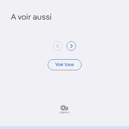
A voir aussi
Skata
Église de
Voir tous