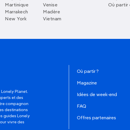
Martinique
Venise
Où partir
Marrakech
Madère
New York
Vietnam
Où partir ?
Magazine
 Lonely Planet.
Idées de week-end
xperts et des
votre compagnon
FAQ
es destinations
les guides Lonely
Offres partenaires
pour vivre des