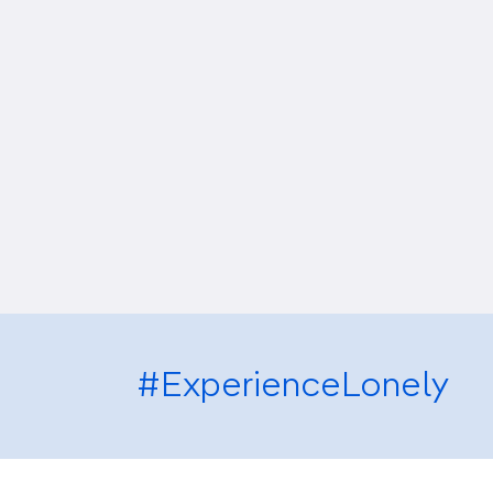
#ExperienceLonely