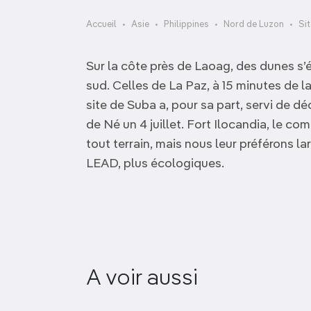
OCÉANIE
Camargue
Accueil
Asie
Philippines
Nord de Luzon
Si
ANTARCTIQUE
Sur la côte près de Laoag, des dunes s’
TOP VILLES
sud. Celles de La Paz, à 15 minutes de la 
site de Suba a, pour sa part, servi de 
de Né un 4 juillet. Fort Ilocandia, le co
tout terrain, mais nous leur préférons 
LEAD, plus écologiques.
A voir aussi
Grottes aux Momies