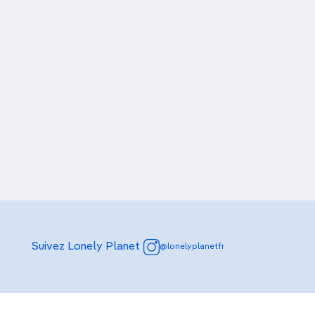
Suivez Lonely Planet
@lonelyplanetfr