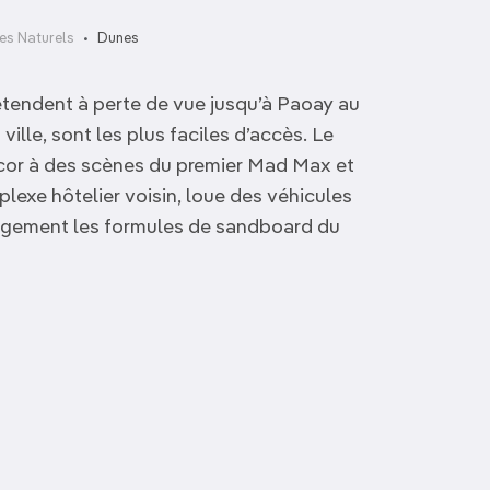
tes Naturels
Dunes
étendent à perte de vue jusqu’à Paoay au
ville, sont les plus faciles d’accès. Le
décor à des scènes du premier Mad Max et
mplexe hôtelier voisin, loue des véhicules
largement les formules de sandboard du
Pierre funéraire de
Grotte funéraire
Tinongchol
d’Opdas