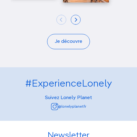
Je découvre
#ExperienceLonely
Suivez Lonely Planet
@lonelyplanetfr
Newsletter