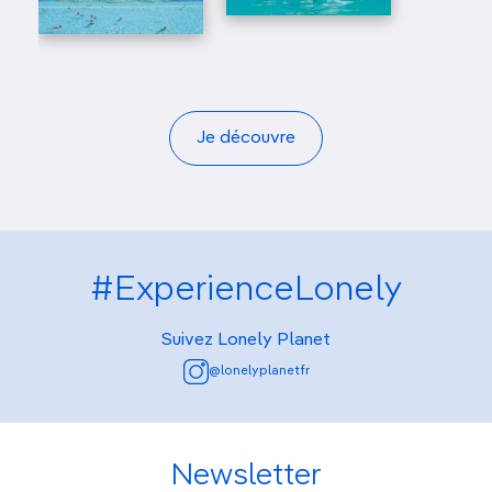
Je découvre
#ExperienceLonely
Suivez Lonely Planet
@lonelyplanetfr
Newsletter