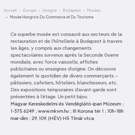
Accueil
Europe
Hongrie
Budapest
Musées
Musée Hongrois Du Commerce et Du Tourisme
Ce superbe musée est consacré aux secteurs de la
restauration et de l’hôtellerie à Budapest à travers
les âges, y compris aux changements
spectaculaires survenus après la Seconde Guerre
mondiale, avec force vaisselle, affiches
publicitaires ou enseignes d’origine. On découvre
également le quotidien de divers commerçants –
pâtissiers, cafetiers, hôteliers, blanchisseurs, etc.
Des expositions temporaires d’avant-garde sont
présentées à l’étage. Un petit bijou.
Magyar Kereskedelmi és Vendéglátó-ipari Múzeum ;
1-375 6249 ; www.mkvm.hu ; III Korona tér 1 ; 10h-18h
mar-dim ; 29, 109, (HÉV) H5 Tímár utca