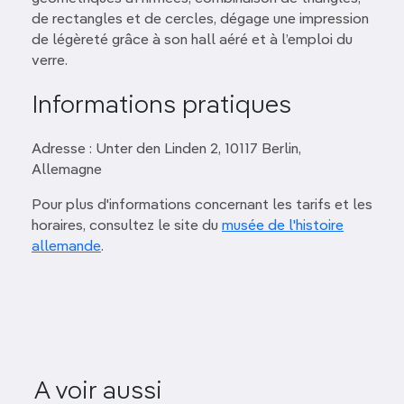
de rectangles et de cercles, dégage une impression
de légèreté grâce à son hall aéré et à l’emploi du
verre.
Informations pratiques
Adresse : Unter den Linden 2, 10117 Berlin,
Allemagne
Pour plus d'informations concernant les tarifs et les
horaires, consultez le site du
musée de l'histoire
allemande
.
AcadÉmie des arts –
A voir aussi
Pariser Platz
cabinet d