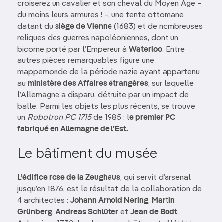
croiserez un cavalier et son cheval du Moyen Âge –
du moins leurs armures ! –, une tente ottomane
datant du
siège de Vienne
(1683) et de nombreuses
reliques des guerres napoléoniennes, dont un
bicorne porté par l’Empereur à
Waterloo
. Entre
autres pièces remarquables figure une
mappemonde de la période nazie ayant appartenu
au
ministère des Affaires étrangères
, sur laquelle
l’Allemagne a disparu, détruite par un impact de
balle. Parmi les objets les plus récents, se trouve
un
Robotron PC 1715
de 1985 : l
e premier PC
fabriqué en Allemagne de l’Est.
Le bâtiment du musée
L’édifice rose de la Zeughaus
, qui servit d’arsenal
jusqu’en 1876, est le résultat de la collaboration de
4 architectes :
Johann Arnold Nering
,
Martin
Grünberg
,
Andreas Schlüter
et
Jean de Bodt
.