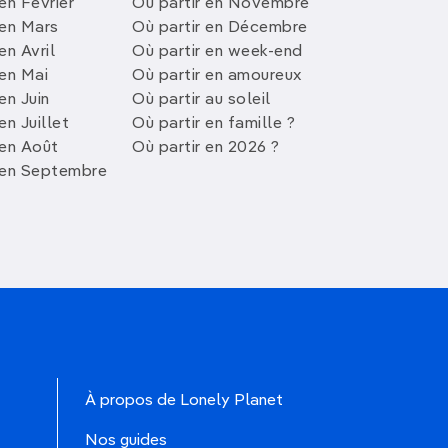
en Février
Où partir en Novembre
 en Mars
Où partir en Décembre
en Avril
Où partir en week-end
 en Mai
Où partir en amoureux
en Juin
Où partir au soleil
en Juillet
Où partir en famille ?
 en Août
Où partir en 2026 ?
 en Septembre
À propos de Lonely Planet
Nos guides