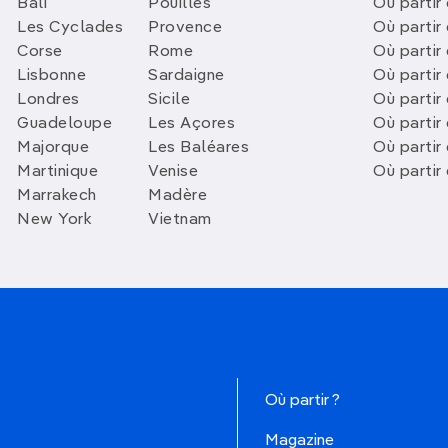
Bali
Pouilles
Où partir 
Les Cyclades
Provence
Où partir
Corse
Rome
Où partir 
Lisbonne
Sardaigne
Où partir
Londres
Sicile
Où partir 
Guadeloupe
Les Açores
Où partir 
Majorque
Les Baléares
Où partir
Martinique
Venise
Où partir
Marrakech
Madère
New York
Vietnam
Où partir ?
Magazine