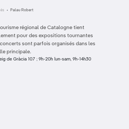
tés
Palau Robert
 tourisme régional de Catalogne tient
palement pour des expositions tournantes
 concerts sont parfois organisés dans les
lle principale.
eig de Gràcia 107 ; 9h-20h lun-sam, 9h-14h30
Aquàrium
Telefèric del Port