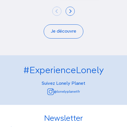
Je découvre
#ExperienceLonely
Suivez Lonely Planet
@lonelyplanetfr
Newsletter