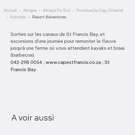
Accueil
Afrique
Afrique Du Sud
Province Du Cap-Oriental
Activités
Resort Adventures
Sorties sur les canaux de St Francis Bay, et
excursions d’une journée pour remonter le fleuve
jusqu’à une ferme où vous attendent kayaks et braai
(barbecue).
042-298 0054 ; www.capestfrancis.co.za ; St
Francis Bay
Tsitsikamma Falls
St Franci
A voir aussi
Adventure
Adve