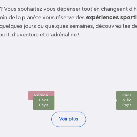
t ? Vous souhaitez vous dépenser tout en changeant d'h
coin de la planète vous réserve des
expériences sporti
quelques jours ou quelques semaines, découvrez les des
ort, d'aventure et d'adrénaline !
République
Québec
Dominicaine
Sainte-Lucie
San Francisco
Seychelles
Slovaquie
Région
Pays
Pays
Ville
Pays
Pays
Voir plus