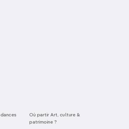
seau de rivières souterraines. Ces
lactites et de stalagmites
Explorez des
récifs coralliens
opicales.
ées d’itinéraires
nt un paradis pour les amateurs de
ndances
Où partir Art, culture &
s tranquilles à vélo
, voici une
patrimoine ?