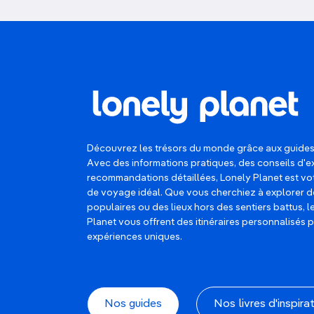
La Hope 100 en Sui
Cette traversée de la Suisse à vélo 
alpines, et des montagnes, beauco
denivelé de 29 000 m !), mais le ti
facilement oublier la douleur.
Où faire du surf da
Découvrez les trésors du monde grâce aux guides
Avec des informations pratiques, des conseils d'e
recommandations détaillées, Lonely Planet est 
Le surf, c'est bien plus qu'un sport
de voyage idéal. Que vous cherchiez à explorer d
chevaucher des
vagues spectaculai
populaires ou des lieux hors des sentiers battus, 
Planet vous offrent des itinéraires personnalisés 
destinations incontournables pour 
expériences uniques.
Pipeline, Hawaï, Éta
Considéré comme
l'un des spots de
Nos guides
Nos livres d'inspira