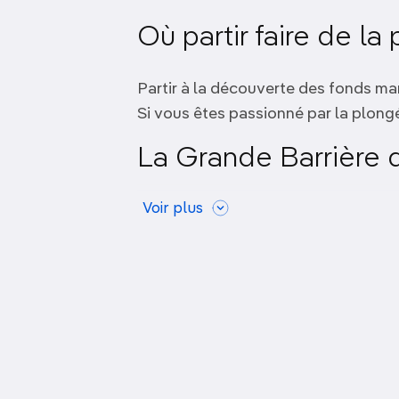
Mai
Où partir faire de 
Juin
Juillet
Partir à la découverte des fonds ma
Si vous êtes passionné par la plong
Août
La Grande Barrière d
Septembre
Octobre
Voir plus
Incontestablement
l'un des sites 
Novembre
biodiversité marine spectaculaire. 
espèces marines uniques.
Décembre
Les Îles Galápagos,
Ces îles isolées dans l'océan Pacifi
iguanes marins et des tortues géan