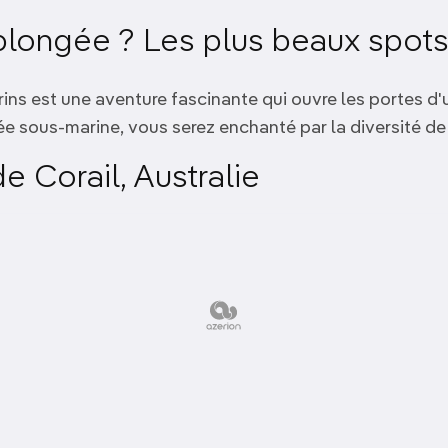
la plongée ? Les plus beaux spo
rins est une aventure fascinante qui ouvre les portes d
ée sous-marine, vous serez enchanté par la diversité d
e Corail, Australie
de plongée les plus emblématiques au monde
, la Grande B
Explorez des récifs multicolores, nagez aux côtés de t
 Équateur
que abritent une
vie marine exceptionnelle
. Plongez avec
tes. Les Galápagos offrent une expérience de plongée