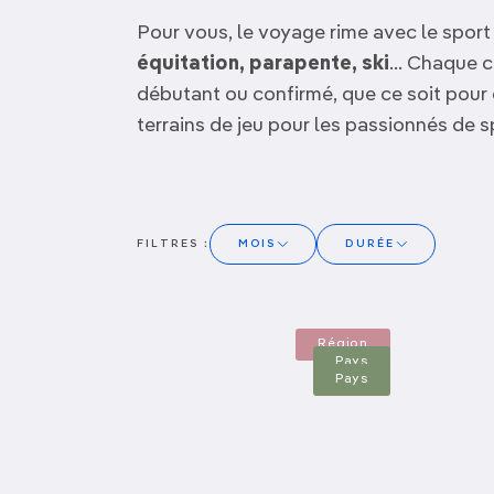
OCÉANIE
Camargue
Pour vous, le voyage rime avec le spor
équitation, parapente, ski
... Chaque 
ANTARCTIQUE
débutant ou confirmé, que ce soit pour 
terrains de jeu pour les passionnés de sp
TOP VILLES
Pyrénées
FILTRES :
MOIS
DURÉE
Saint-Martin
Sénégal
Janvier
Quelques jours
Région
Février
7 à 10 jours
Pays
Pays
Mars
Deux semaines
Pagination
Avril
Trois semaines et +