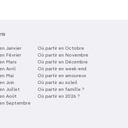
 de cette région classée au
tir
tinéraires cyclables les plus
nt des falaises escarpées, des
en Janvier
Où partir en Octobre
e
nature préservée
, offrant des vues
en Février
Où partir en Novembre
 en Mars
Où partir en Décembre
.
en Avril
Où partir en week-end
 en Mai
Où partir en amoureux
en Juin
Où partir au soleil
en Juillet
Où partir en famille ?
apade inoubliable. S'étendant sur
 en Août
Où partir en 2026 ?
 des vues imprenables sur l'océan,
 en Septembre
De la Bretagne à la côte basque, la