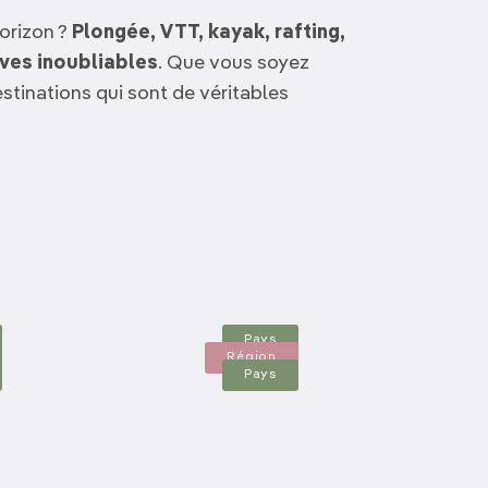
Découvrir nos articles
orizon ?
Plongée, VTT, kayak, rafting,
ves inoubliables
. Que vous soyez
tinations qui sont de véritables
Roumanie
Savoie Mont-Blanc
Slovénie
Pays
Région
Pays