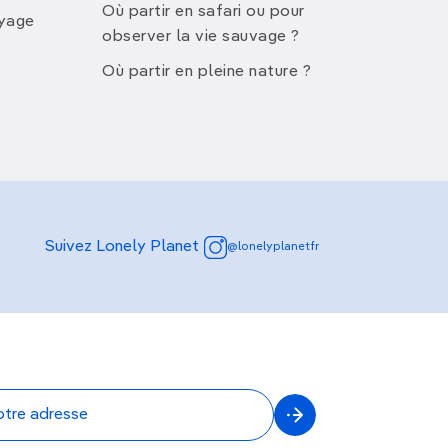
Où partir en safari ou pour
oyage
ongrie
observer la vie sauvage ?
Où partir en pleine nature ?
sur plus de
1 200 km depuis la Forêt-
s villes historiques font de cette
Suivez Lonely Planet
@lonelyplanetfr
e à vélo. Cette région
classée au
ges bucoliques.
pique. Traversant les majestueuses
 alpins exigeants
et des
descentes