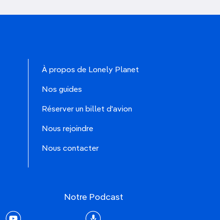
à travers des villages, des prairies
tures
(1 000 kilomètres avec un
s paysages suisses vous feront
À propos de Lonely Planet
Nos guides
ots
Réserver un billet d'avion
onde entier. Si vous rêvez de
Nous rejoindre
s de surf à travers le globe, des
Nous contacter
Notre Podcast
ï offre des
vagues tubulaires
rest
youtube
Podcast