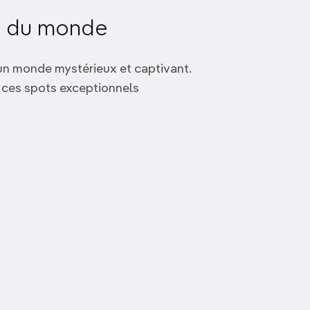
ts du monde
'un monde mystérieux et captivant.
e ces spots exceptionnels
arrière de Corail offre une
ortues majestueuses et découvrez des
 des requins, des otaries, des
 véritablement hors du commun.