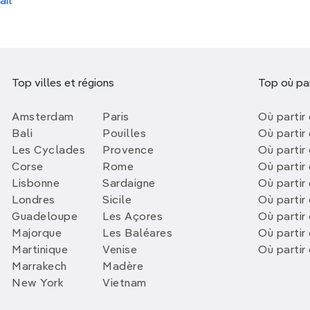
 alpins pittoresques et découvrez la richesse culturelle
ail
tout sur deux roues.
, Irlande
Top villes et régions
Top où par
ouflante
, le Wild Atlantic Way en Irlande offre l'un des i
. Parcourez la côte ouest de l'île d'Émeraude, découvra
Amsterdam
Paris
Où partir 
ditionnels. Ce périple côtier vous emmène à travers un
Bali
Pouilles
Où partir 
Les Cyclades
Provence
Où partir
t des rencontres chaleureuses avec la culture irlandaise
Corse
Rome
Où partir 
ce
Lisbonne
Sardaigne
Où partir
Londres
Sicile
Où partir 
Guadeloupe
Les Açores
Où partir 
s côtes atlantiques, la Vélodysée en France est une esc
Majorque
Les Baléares
Où partir
e cyclable traverse plusieurs régions françaises, offrant
Martinique
Venise
Où partir
de pins parfumées et des villages côtiers pittoresques. 
Marrakech
Madère
New York
Vietnam
ccessible à tous les niveaux de cyclistes.