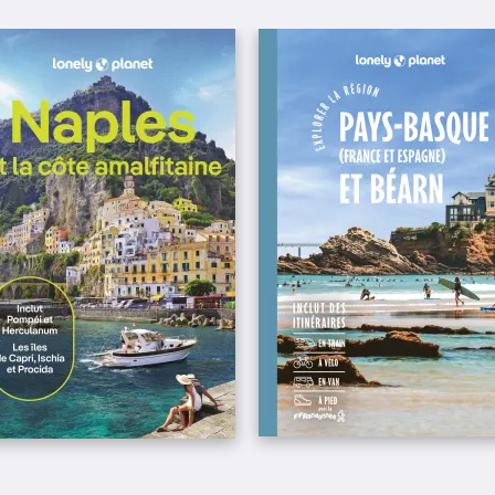
donésiennes regorgeant de récifs
 et les paysages sous-marins variés
ngée sous-marine. Explorez des
des bancs de poissons tropicaux.
 une
diversité étonnante
. Des
épaves
r les plongeurs de tous niveaux.