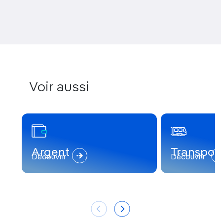
Voir aussi
Argent
Transpor
Découvrir
Découvrir