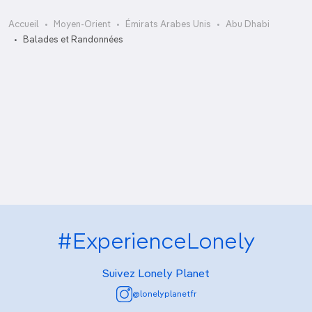
Accueil
Moyen-Orient
Émirats Arabes Unis
Abu Dhabi
Byky Bike
Balades et Randonnées
Corniche est
Drapeau des Émirats
Funride – Hiltonia Beach Club
Funride – Sheraton
Promenade de l’île d’Al-Maryah
Sky Tower
#ExperienceLonely
Suivez Lonely Planet
@lonelyplanetfr