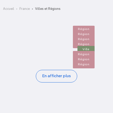
Alpes
Accueil
France
Villes et Régions
Alsace
Auvergne
Béarn
Bordeaux
Région
Bourgogne
Région
Bretagne
Région
Camargue
Région
Ville
Région
Région
Région
Pagination
En afficher plus