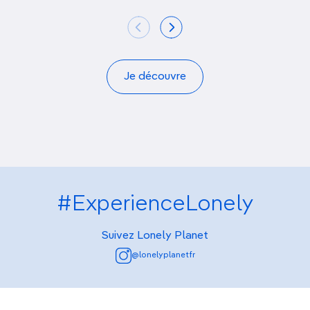
Je découvre
#ExperienceLonely
Suivez Lonely Planet
@lonelyplanetfr