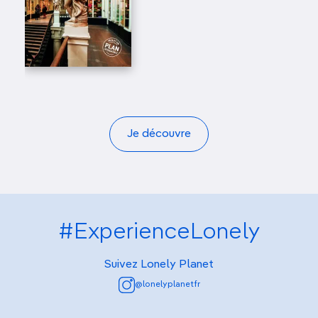
Je découvre
#ExperienceLonely
Suivez Lonely Planet
@lonelyplanetfr