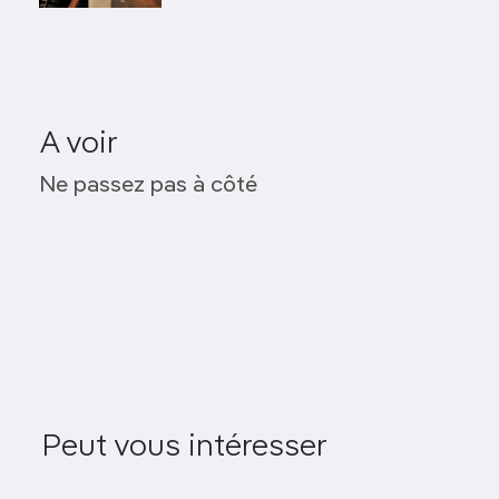
A voir
Île de Versailles
Ne passez pas à côté
Place Aristide-Briand
Parc de Procé
Ruban Vert
Floating
Les Bateaux nantais
Peut vous intéresser