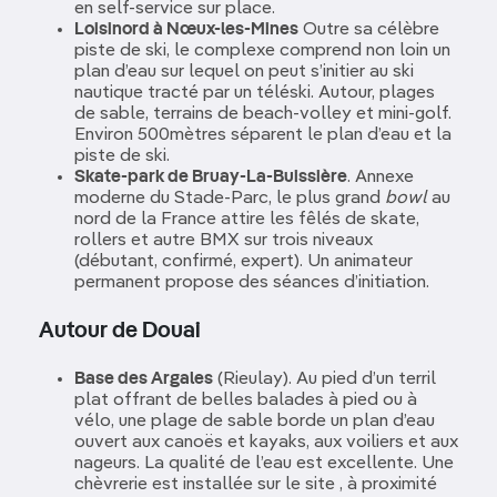
en self-service sur place.
Loisinord à Nœux-les-Mines
Outre sa célèbre
piste de ski, le complexe comprend non loin un
plan d’eau sur lequel on peut s’initier au ski
nautique tracté par un téléski. Autour, plages
de sable, terrains de beach-volley et mini-golf.
Environ 500mètres séparent le plan d’eau et la
piste de ski.
Skate-park de Bruay-La-Buissière
. Annexe
moderne du Stade-Parc, le plus grand
bowl
au
nord de la France attire les fêlés de skate,
rollers et autre BMX sur trois niveaux
(débutant, confirmé, expert). Un animateur
permanent propose des séances d’initiation.
Autour de Douai
Base des Argales
(Rieulay). Au pied d’un terril
plat offrant de belles balades à pied ou à
vélo, une plage de sable borde un plan d’eau
ouvert aux canoës et kayaks, aux voiliers et aux
nageurs. La qualité de l’eau est excellente. Une
chèvrerie est installée sur le site , à proximité