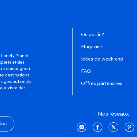
Où partir ?
Magazine
 Lonely Planet.
Idées de week-end
xperts et des
votre compagnon
FAQ
es destinations
les guides Lonely
Offres partenaires
pour vivre des
Nos réseaux
tion
instagram
facebook
twitter
pinte