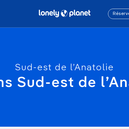
Réserv
Les derniers articles
Par durée
Les plus l
La 
L
Louer un
Sud Ouest
Centre
Juillet
Quelques jours
Plages, îles & Plongée
Louer u
Dordogne et Lot
Savoie Mont-
Août
7 à 10 jours
Les 12 plus belles plages
Blanc
Drôme et
d’Australie
Votre recherche
Louer u
Septembre
Deux semaines
#1 
Ardèche
Auvergne
06/08/2026
Octobre
Trois semaines et +
Sud-est de l’Anatolie
Gironde et
Bourgogne
Pass tour
Conseils & Astuces
Novembre
Landes
Jura et Franche-
ns Sud-est de l’An
15 choses à savoir avant de
Décembre
Réserver u
Pyrénées
Comté
voyager en Algérie
d'av
05/08/2026
Vendée Charente
Grand Est
Maritime
Réserver 
Reportages
Pays Basque
Lorraine
Los Cabos, un autre visage du
Séjours
Mexique entre désert et mer
Alsace
respons
03/08/2026
Voyage su