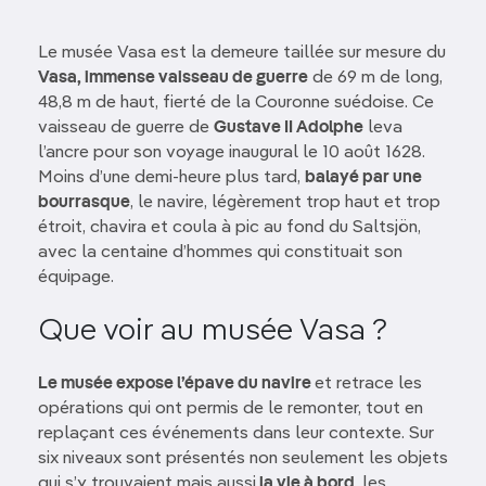
Le musée Vasa est la demeure taillée sur mesure du
Vasa, immense vaisseau de guerre
de 69 m de long,
48,8 m de haut, fierté de la Couronne suédoise. Ce
vaisseau de guerre de
Gustave II Adolphe
leva
l’ancre pour son voyage inaugural le 10 août 1628.
Moins d’une demi-heure plus tard,
balayé par une
bourrasque
, le navire, légèrement trop haut et trop
étroit, chavira et coula à pic au fond du Saltsjön,
avec la centaine d’hommes qui constituait son
équipage.
Que voir au musée Vasa ?
Le musée expose l’épave du navire
et retrace les
opérations qui ont permis de le remonter, tout en
replaçant ces événements dans leur contexte. Sur
six niveaux sont présentés non seulement les objets
qui s’y trouvaient mais aussi
la vie à bord
, les