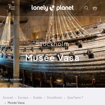
Menu
Votre recherche
Stockholm
Musée Vasa
© pyty - AdobeStock
Accueil
Europe
Suède
Stockholm
Que Faire ?
Musée Vasa