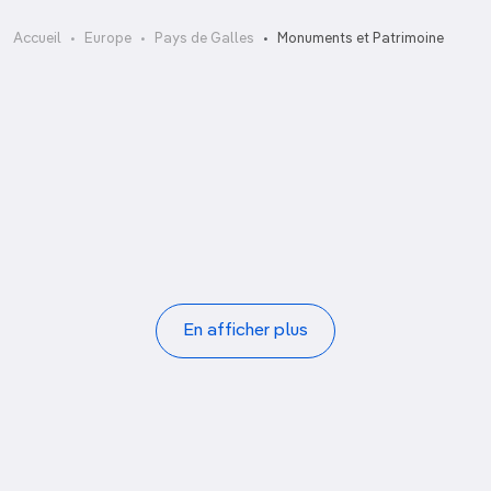
Bishop’s Palace
Accueil
Europe
Pays de Galles
Monuments et Patrimoine
Caernarfon Castle
Cardiff Castle
Cathedral
Ffestiniog Railway
Great Orme Mines
Great Orme Tramway
Llandudno Pier
Pagination
En afficher plus