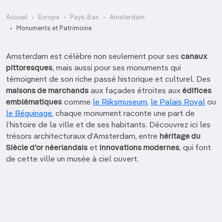
Accueil
Europe
Pays-Bas
Amsterdam
Monuments et Patrimoine
Amsterdam est célèbre non seulement pour ses
canaux
pittoresques
, mais aussi pour ses monuments qui
témoignent de son riche passé historique et culturel. Des
maisons de marchands
aux façades étroites aux
édifices
emblématiques
comme
le Rijksmuseum
,
le Palais Royal
ou
le Béguinage
, chaque monument raconte une part de
l’histoire de la ville et de ses habitants. Découvrez ici les
trésors architecturaux d’Amsterdam, entre
héritage du
Siècle d’or néerlandais
et
innovations modernes
, qui font
de cette ville un musée à ciel ouvert.
Centraal Station
Centrale OBA
Dam
De Dageraad
De Dokwerker