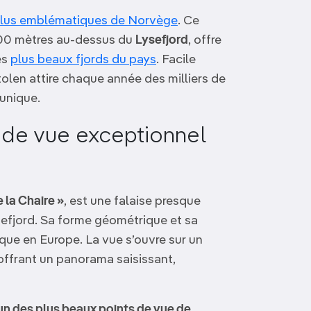
lus emblématiques de Norvège
. Ce
600 mètres au-dessus du
Lysefjord
, offre
es
plus beaux fjords du pays
. Facile
tolen attire chaque année des milliers de
unique.
t de vue exceptionnel
 la Chaire »
, est une falaise presque
sefjord. Sa forme géométrique et sa
ique en Europe. La vue s’ouvre sur un
 offrant un panorama saisissant,
un des plus beaux points de vue de