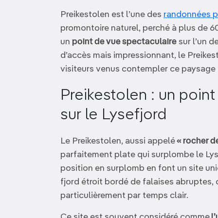
OCÉANIE
Camargue
Preikestolen est l’une des
randonnées p
promontoire naturel, perché à plus de 
ANTARCTIQUE
un
point de vue spectaculaire
sur l’un d
d’accès mais impressionnant, le Preikes
TOP VILLES
visiteurs venus contempler ce paysage 
Preikestolen : un poin
sur le Lysefjord
Le Preikestolen, aussi appelé
« rocher de
parfaitement plate qui surplombe le Ly
position en surplomb en font un site un
fjord étroit bordé de falaises abruptes,
particulièrement par temps clair.
Ce site est souvent considéré comme
l’