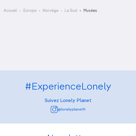
Musée du Comté de Vestfold
Accueil
Europe
Norvège
Le Sud
Musées
Musée Henrik Ibsen
Musée Ibsen
Musée norvégien de la Condition ouvrière
Musée norvégien de la Mine
#ExperienceLonely
Suivez Lonely Planet
@lonelyplanetfr