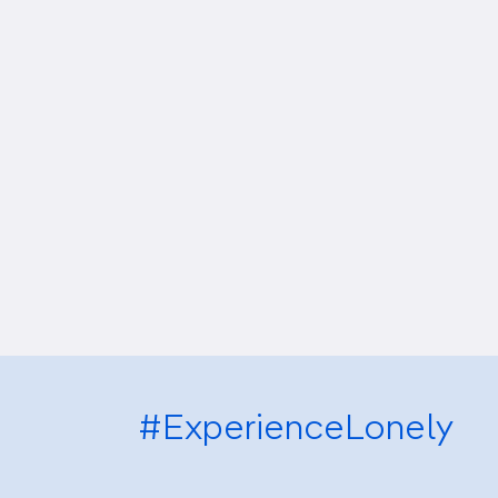
#ExperienceLonely