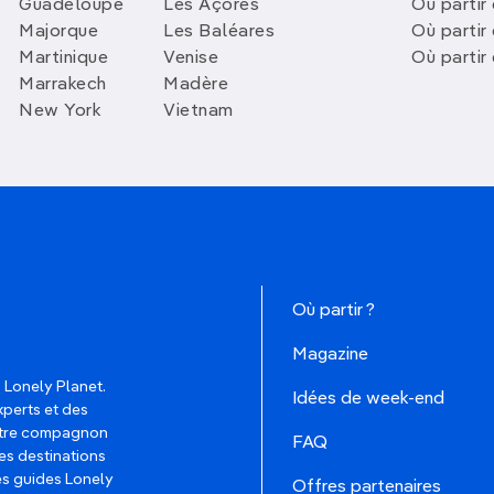
Guadeloupe
Les Açores
Où partir 
Majorque
Les Baléares
Où partir
Martinique
Venise
Où partir
Marrakech
Madère
New York
Vietnam
Où partir ?
Magazine
 Lonely Planet.
Idées de week-end
xperts et des
votre compagnon
FAQ
es destinations
les guides Lonely
Offres partenaires