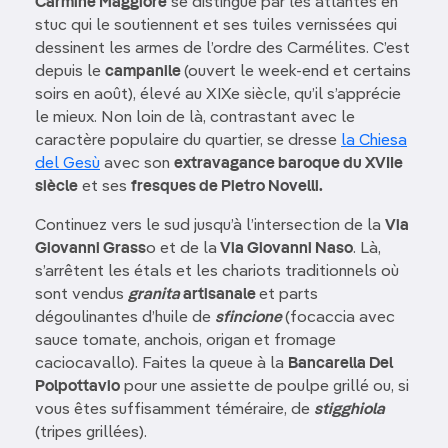
Carmine Maggiore
se distingue par les atlantes en
stuc qui le soutiennent et ses tuiles vernissées qui
dessinent les armes de l’ordre des Carmélites. C’est
depuis le
campanile
(ouvert le week-end et certains
soirs en août), élevé au XIXe siècle, qu’il s’apprécie
le mieux. Non loin de là, contrastant avec le
caractère populaire du quartier, se dresse
la Chiesa
del Gesù
avec son
extravagance baroque du XVIIe
siècle
et ses
fresques de Pietro Novelli.
Continuez vers le sud jusqu’à l’intersection de la
Via
Giovanni Grass
o et de la
Via Giovanni Naso
. Là,
s’arrêtent les étals et les chariots traditionnels où
sont vendus
granita
artisanale
et parts
dégoulinantes d’huile de
sfincione
(focaccia avec
sauce tomate, anchois, origan et fromage
caciocavallo). Faites la queue à la
Bancarella Del
Polpottavio
pour une assiette de poulpe grillé ou, si
vous êtes suffisamment téméraire, de
stigghiola
(tripes grillées).