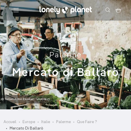
Menu
Votre recherche
Palerme
Mercato di Ballarò
© Tomas Anton Escobar - Unsplash
Accueil
Europe
Italie
Palerme
Que Faire ?
Mercato Di Ballarò