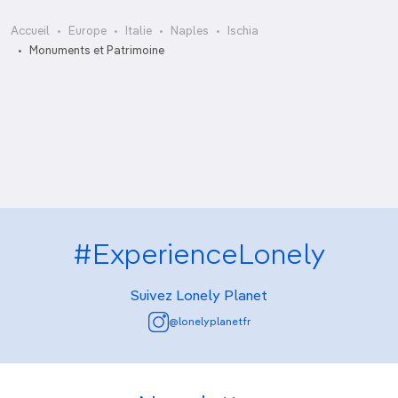
Accueil
Europe
Italie
Naples
Ischia
Area Archeologica di Santa Restituta
Monuments et Patrimoine
Chiesa di Santa Maria del Soccorso
Chiesa di Santa Maria delle Grazie à Ischia
Santa Maria Assunta
#ExperienceLonely
Suivez Lonely Planet
@lonelyplanetfr