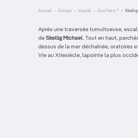
OCÉANIE
Camargue
Accueil
Europe
Irlande
Que Faire ?
Skelli
ANTARCTIQUE
Après une traversée tumultueuse, escala
TOP VILLES
de
Skellig Michael
. Tout en haut, perch
dessus de la mer déchaînée, oratoires 
VIe au XIIesiècle, lapointe la plus occid