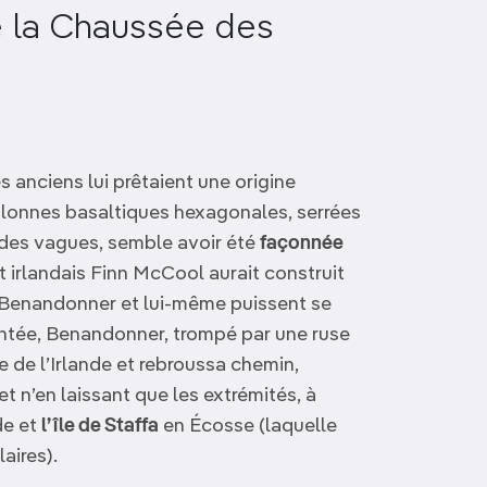
 la Chaussée des
 anciens lui prêtaient une origine
olonnes basaltiques hexagonales, serrées
t des vagues, semble avoir été
façonnée
t irlandais Finn McCool aurait construit
 Benandonner et lui-même puissent se
runtée, Benandonner, trompé par une ruse
che de l’Irlande et rebroussa chemin,
t n’en laissant que les extrémités, à
de et
l’île de Staffa
en Écosse (laquelle
aires).