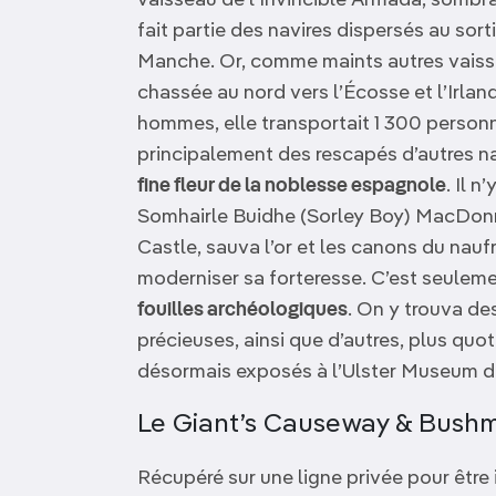
vaisseau de l’Invincible Armada, sombr
fait partie des navires dispersés au sort
Manche. Or, comme maints autres vaiss
chassée au nord vers l’Écosse et l’Irl
hommes, elle transportait 1 300 perso
principalement des rescapés d’autres na
fine fleur de la noblesse espagnole
. Il 
Somhairle Buidhe (Sorley Boy) MacDonn
Castle, sauva l’or et les canons du nauf
moderniser sa forteresse. C’est seulem
fouilles archéologiques
. On y trouva des
précieuses, ainsi que d’autres, plus quo
désormais exposés à l’Ulster Museum d
Le Giant’s Causeway & Bushmi
Récupéré sur une ligne privée pour être 