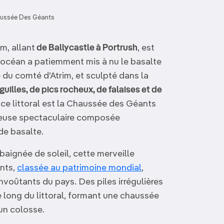
ussée Des Géants
m, allant
de Ballycastle à Portrush
, est
L’océan a patiemment mis à nu le basalte
e du comté d’Atrim, et sculpté dans la
uilles, de pics rocheux, de falaises et de
ce littoral est la Chaussée des Géants
heuse spectaculaire composée
e basalte.
baignée de soleil, cette merveille
nts,
classée au patrimoine mondial
,
voûtants du pays. Des piles irrégulières
 long du littoral, formant une chaussée
’un colosse.