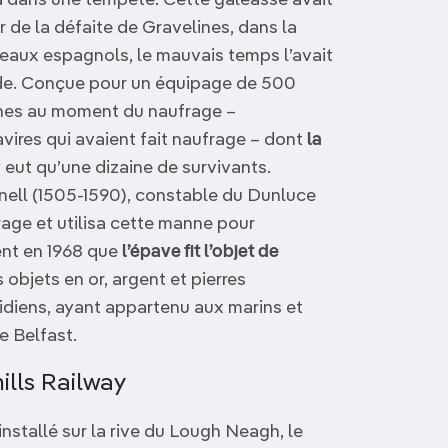
a dans une tempête. Cette galéasse avait
ir de la défaite de Gravelines, dans la
eaux espagnols, le mauvais temps l’avait
ande. Conçue pour un équipage de 500
nnes au moment du naufrage –
vires qui avaient fait naufrage – dont
la
n’y eut qu’une dizaine de survivants.
ell (1505-1590), constable du Dunluce
rage et utilisa cette manne pour
ent en 1968 que
l’épave fit l’objet de
 objets en or, argent et pierres
tidiens, ayant appartenu aux marins et
e Belfast.
lls Railway
installé sur la rive du Lough Neagh, le