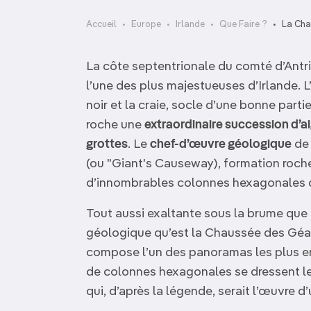
OCÉANIE
Camargue
Accueil
Europe
Irlande
Que Faire ?
La Cha
ANTARCTIQUE
La côte septentrionale du comté d’Antri
TOP VILLES
l’une des plus majestueuses d’Irlande. 
noir et la craie, socle d’une bonne parti
roche une
extraordinaire succession d’aig
grottes
. Le
chef-d’œuvre géologique
de 
(ou "Giant's Causeway), formation roc
d’innombrables colonnes hexagonales d
Tout aussi exaltante sous la brume que 
géologique qu’est la Chaussée des Géa
compose l’un des panoramas les plus en
de colonnes hexagonales se dressent le
qui, d’après la légende, serait l’œuvre d