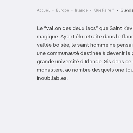
OCÉANIE
Camargue
Accueil
Europe
Irlande
Que Faire ?
Glend
ANTARCTIQUE
Le “vallon des deux lacs” que Saint Kevi
TOP VILLES
magique. Ayant élu retraite dans le flanc
vallée boisée, le saint homme ne pensait
une communauté destinée à devenir la p
grande université d’Irlande. Sis dans ce
monastère, au nombre desquels une tour
inoubliables.