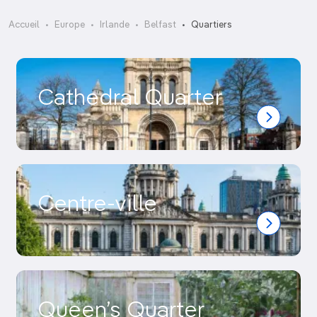
Accueil
Europe
Irlande
Belfast
Quartiers
Cathedral Quarter
Centre-ville
Queen’s Quarter