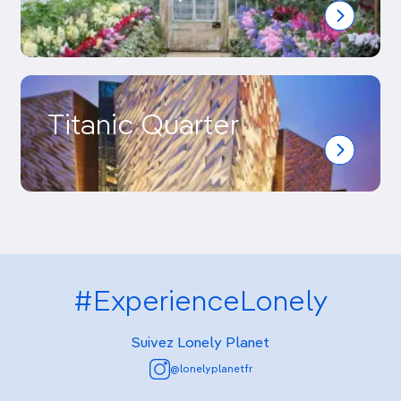
Titanic Quarter
#ExperienceLonely
Suivez Lonely Planet
@lonelyplanetfr