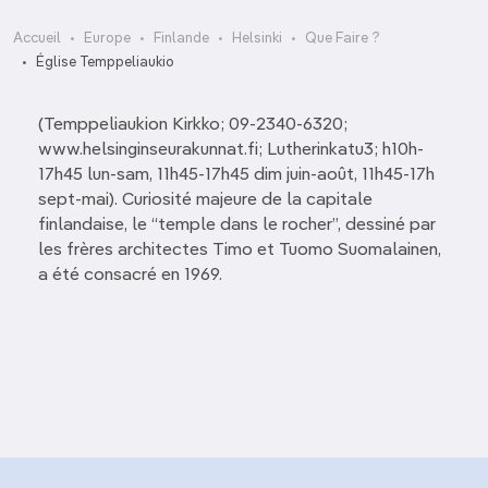
Accueil
Europe
Finlande
Helsinki
Que Faire ?
Église Temppeliaukio
(Temppeliaukion Kirkko;
09-2340-6320
;
www.helsinginseurakunnat.fi; Lutherinkatu3; h10h-
17h45 lun-sam, 11h45-17h45 dim juin-août, 11h45-17h
sept-mai). Curiosité majeure de la capitale
finlandaise, le “temple dans le rocher”, dessiné par
les frères architectes Timo et Tuomo Suomalainen,
a été consacré en 1969.