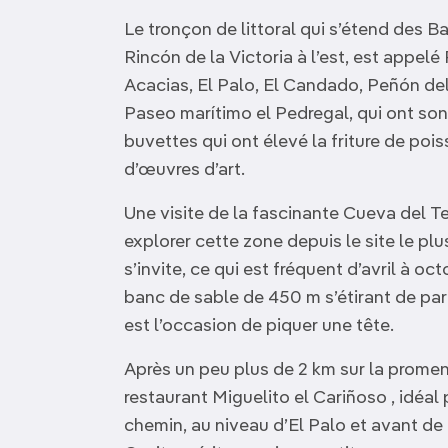
OCÉANIE
Camargue
Le tronçon de littoral qui s’étend des
Rincón de la Victoria à l’est, est appe
ANTARCTIQUE
Acacias, El Palo, El Candado, Peñón del
Paseo marítimo el Pedregal, qui ont son
TOP VILLES
buvettes qui ont élevé la friture de poi
d’œuvres d’art.
Une visite de la fascinante Cueva del T
explorer cette zone depuis le site le plus
s’invite, ce qui est fréquent d’avril à o
banc de sable de 450 m s’étirant de part
est l’occasion de piquer une tête.
Après un peu plus de 2 km sur la promen
restaurant Miguelito el Cariñoso , idéal 
chemin, au niveau d’El Palo et avant de 