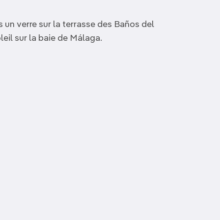
un verre sur la terrasse des Baños del
eil sur la baie de Málaga.
Site archéologique de
Chantiers navals Nereo
La Araña