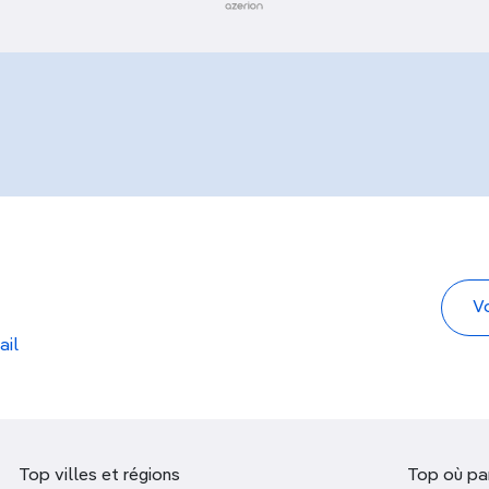
ail
Top villes et régions
Top où par