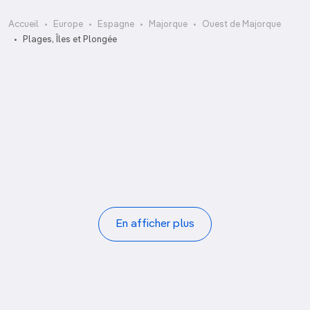
Accueil
Europe
Espagne
Majorque
Ouest de Majorque
Cala Banyalbufar
Plages, Îles et Plongée
Cala Blanca
Cala de Deià
Cala d’Estellencs
Cala Llamp
Cala Tuent
Illa de Sa Dragonera
Llaüts
Pagination
En afficher plus